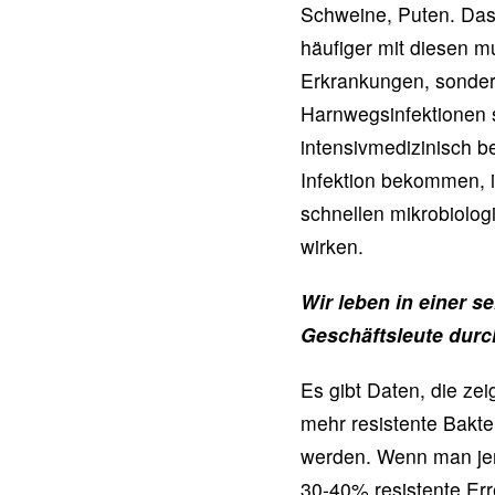
Schweine, Puten. Das 
häufiger mit diesen mu
Erkrankungen, sondern
Harnwegsinfektionen 
intensivmedizinisch 
Infektion bekommen, 
schnellen mikrobiolog
wirken.
Wir leben in einer s
Geschäftsleute durc
Es gibt Daten, die ze
mehr resistente Bakt
werden. Wenn man jem
30-40% resistente Err