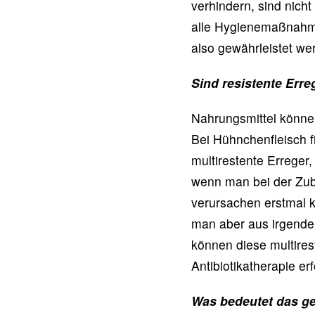
verhindern, sind nich
alle Hygienemaßnahme
also gewährleistet we
Sind resistente Err
Nahrungsmittel könne
Bei Hühnchenfleisch 
multirestente Erreger
wenn man bei der Zube
verursachen erstmal k
man aber aus irgende
können diese multires
Antibiotikatherapie er
Was bedeutet das g