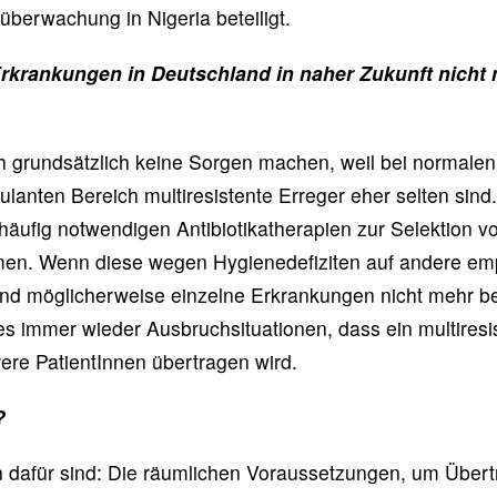
züberwachung in Nigeria beteiligt.
Erkrankungen in Deutschland in naher Zukunft nicht 
 grundsätzlich keine Sorgen machen, weil bei normalen 
anten Bereich multiresistente Erreger eher selten sind. 
häufig notwendigen Antibiotikatherapien zur Selektion vo
n. Wenn diese wegen Hygienedefiziten auf andere emp
ind möglicherweise einzelne Erkrankungen nicht mehr be
s immer wieder Ausbruchsituationen, dass ein multiresis
rere PatientInnen übertragen wird.
?
 dafür sind: Die räumlichen Voraussetzungen, um Über