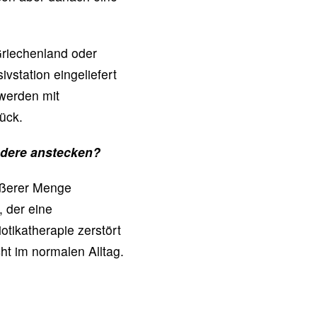
Griechenland oder
vstation eingeliefert
 werden mit
ück.
ndere anstecken?
rößerer Menge
 der eine
tikatherapie zerstört
ht im normalen Alltag.