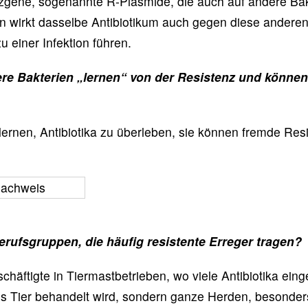
nzgene, sogenannte R-Plasmide, die auch auf andere B
nn wirkt dasselbe Antibiotikum auch gegen diese ander
u einer Infektion führen.
ere Bakterien „lernen“ von der Resistenz und könne
lernen, Antibiotika zu überleben, sie können fremde Re
rufsgruppen, die häufig resistente Erreger tragen?
chäftigte in Tiermastbetrieben, wo viele Antibiotika ein
nes Tier behandelt wird, sondern ganze Herden, besonde