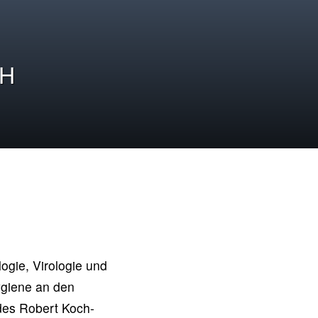
CH
ogie, Virologie und
hygiene an den
 des Robert Koch-