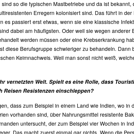
sind so die typischen Mastbetriebe und da ist bekannt, d
ltiresistenten Erregern kolonisiert sind. Das führt in der
 es passiert erst etwas, wenn sie eine klassische Infe
sind dabei am häufigsten. Oder weil sie wegen anderer
behandelt werden müssen oder eine Krebserkrankung ha
ist diese Berufsgruppe schwieriger zu behandeln. Dann 
ischen Keimnachweis. Weil man sonst nicht weiß, welche
ehr vernetzten Welt. Spielt es eine Rolle, dass Touris
h Reisen Resistenzen einschleppen?
igen, dass zum Beispiel in einem Land wie Indien, wo in
erien vorhanden sind, über Nahrungsmittel resistente B
anden untersucht, der zum Beispiel vier Wochen in Indi
eger. Das macht zuerst einmal gar nichts. Wenn die Per