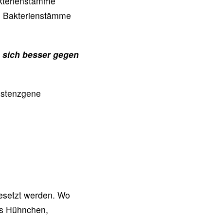
akterienstämme
en Bakterienstämme
n sich besser gegen
sistenzgene
gesetzt werden. Wo
rs Hühnchen,