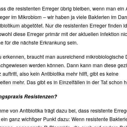
ass die resistenten Erreger übrig bleiben, wenn man ein 
reger im Mikrobiom – wir haben ja viele Bakterien im Da
biotikum abgetötet. Nur die resistenten Erreger finden 
ohl diese Erreger primär mit der aktuellen Infektion nic
e für die nächste Erkrankung sein.
 erkennen, braucht man ausreichend mikrobiologische D
nachgewiesen werden können. Dann kann man diese gezie
uftritt, also kein Antibiotika mehr hilft, gibt es keine
ten mehr. Das gibt es in Einzelfällen in der Tat schon h
ngspraxis Resistenzen?
me von Antibiotika trägt dazu bei, dass resistente Erreg
ein ganz wichtiger Punkt dazu: Wenn resistente Bakteri