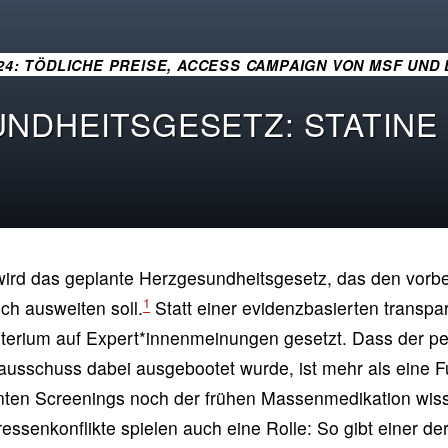
024: TÖDLICHE PREISE, ACCESS CAMPAIGN VON MSF UND
NDHEITSGESETZ: STATINE
 wird das geplante Herzgesundheitsgesetz, das den vor
1
ch ausweiten soll.
Statt einer evidenzbasierten transpa
terium auf Expert*innenmeinungen gesetzt. Dass der pe
schuss dabei ausgebootet wurde, ist mehr als eine F
nten Screenings noch der frühen Massenmedikation wiss
ressenkonflikte spielen auch eine Rolle: So gibt einer de