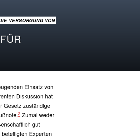
 DIE VERSORGUNG VON
 FÜR
beugenden Einsatz von
renten Diskussion hat
r Gesetz zuständige
2
ußnote.
Zumal weder
enschaftlich gut
r beteiligten Experten