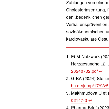
Zahlungen von einem D
Cholesterinsenkung, f
den „bedenklichen ges
Verhaltensprävention 
sozioökonomischen un
kardiovaskuläre Gesun
EbM-Netzwerk (202
Herzgesundheit.2. 
20240702.pdf
↩︎
G-BA (2024) Stell
ba.de/jump/17/98/
Makhmudova U et al
02147-3
↩︎
Pharma-Brief (2023)