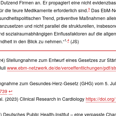
utzend Firmen an. Er propagiert eine nicht evidenzbasi
3
ür die teure Medikamente erforderlich sind.
Das EbM-Net
undheitspolitischen Trend, präventive Maßnahmen allein
anzusetzen und nicht parallel die strukturellen, insbeso
d sozialraumabhängigen Einflussfaktoren auf die allge
1,
4
dheit in den Blick zu nehmen.“
(JS)
4) Stellungnahme zum Entwurf eines Gesetzes zur Stär
Juli
www.ebm-netzwerk.de/de/veroeffentlichungen/pdf/s
ungnahme zum Gesundes-Herz-Gesetz (GHG) vom 5. Jul
5739
↩︎
. (2023) Clinical Research in Cardiology
https://doi.or
 Deutsches Public Health-Institut – eine verpasste Cha