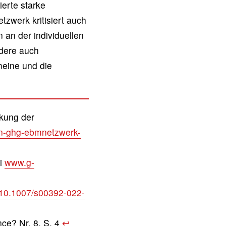
erte starke
zwerk kritisiert auch
 an der individuellen
ndere auch
meine und die
kung der
tn-ghg-ebmnetzwerk-
i
www.g-
g/10.1007/s00392-022-
nce? Nr. 8, S. 4
↩︎