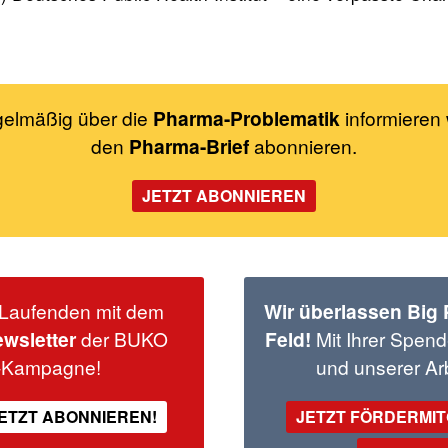
gelmäßig über die
Pharma-Problematik
informieren 
den
Pharma-Brief
abonnieren.
JETZT ABONNIEREN
Laufenden mit dem
Wir überlassen Big
wsletter
der BUKO
Feld!
Mit Ihrer Spend
-Kampagne!
und unserer Arb
ETZT ABONNIEREN!
JETZT FÖRDERMI