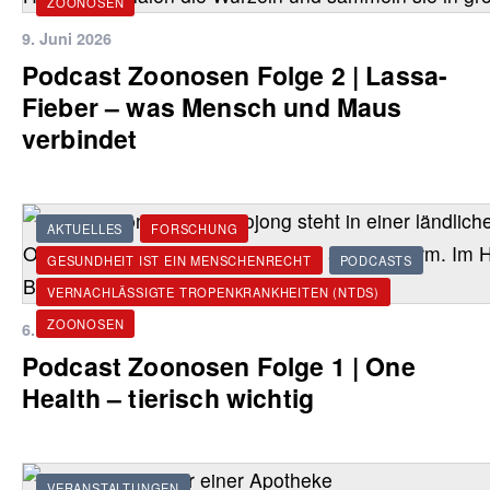
ZOONOSEN
9. Juni 2026
Podcast Zoonosen Folge 2 | Lassa-
Fieber – was Mensch und Maus
verbindet
AKTUELLES
FORSCHUNG
GESUNDHEIT IST EIN MENSCHENRECHT
PODCASTS
VERNACHLÄSSIGTE TROPENKRANKHEITEN (NTDS)
ZOONOSEN
6. Juni 2026
Podcast Zoonosen Folge 1 | One
Health – tierisch wichtig
VERANSTALTUNGEN