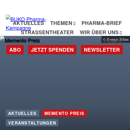
Zum
Inhalt
springen
AKTUELLES
THEMEN
PHARMA-BRIEF
STRASSENTHEATER
WIR ÜBER UNS
© Ansgar Silies
LERNEN
ABO
JETZT SPENDEN
NEWSLETTER
AKTUELLES
MEMENTO PREIS
VERANSTALTUNGEN