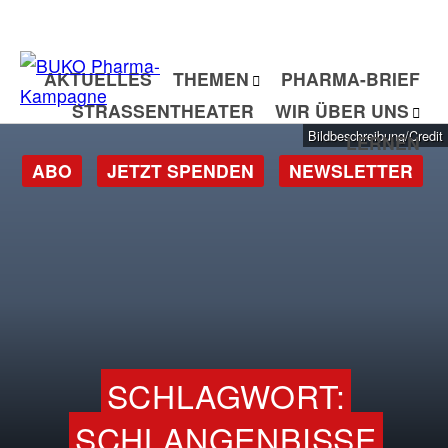
Zum
Inhalt
springen
AKTUELLES
THEMEN
PHARMA-BRIEF
STRASSENTHEATER
WIR ÜBER UNS
Bildbeschreibung/Credit
LERNEN
ABO
JETZT SPENDEN
NEWSLETTER
SCHLAGWORT:
SCHLANGENBISSE