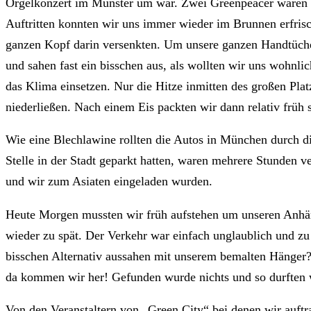
Orgelkonzert im Münster um war. Zwei Greenpeacer waren h
Auftritten konnten wir uns immer wieder im Brunnen erfrisch
ganzen Kopf darin versenkten. Um unsere ganzen Handtüche
und sahen fast ein bisschen aus, als wollten wir uns wohnli
das Klima einsetzen. Nur die Hitze inmitten des großen Plat
niederließen. Nach einem Eis packten wir dann relativ fr
Wie eine Blechlawine rollten die Autos in München durch d
Stelle in der Stadt geparkt hatten, waren mehrere Stunden v
und wir zum Asiaten eingeladen wurden.
Heute Morgen mussten wir früh aufstehen um unseren Anhäng
wieder zu spät. Der Verkehr war einfach unglaublich und z
bisschen Alternativ aussahen mit unserem bemalten Hänger?
da kommen wir her! Gefunden wurde nichts und so durften 
Von den Veranstaltern von „Green City“ bei denen wir auftrat