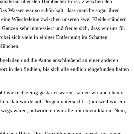
nsmaterial über den Hambacher Forst. Zwischen den
 Das Wasser war so schön kalt, dass manche sogar ihren
 eine Wäscheleine zwischen unseren zwei Kleiderständern
anzen sehr interessiert und freute sich, dass wir uns für
obei sich viele in einiger Entfernung im Schatten
 München.
bgeladen und die Autos anschließend an einer anderen
rt in den Stühlen, bis sich alle endlich eingefunden hatten
 wir rechtzeitig gestartet waren, kamen wir auch heute
lten. Jan wurde auf Drogen untersucht…(nur weil wir ein
wegs wären, antworteten wir alle mit einem klaren: Nein,
ublichen Hitze. Drei Vorstellungen mit jeweils nur einer