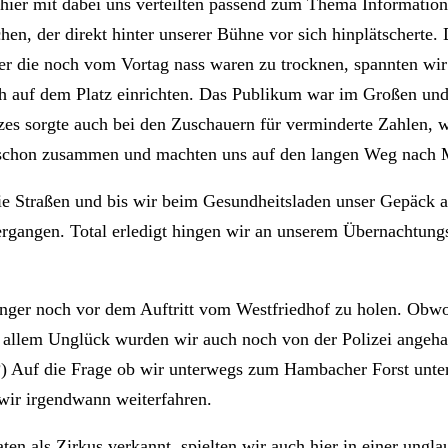
ier mit dabei uns verteilten passend zum Thema Informatio
en, der direkt hinter unserer Bühne vor sich hinplätscherte.
r die noch vom Vortag nass waren zu trocknen, spannten wir
ch auf dem Platz einrichten. Das Publikum war im Großen und G
zes sorgte auch bei den Zuschauern für verminderte Zahlen, w
üh schon zusammen und machten uns auf den langen Weg nach
ie Straßen und bis wir beim Gesundheitsladen unser Gepäck a
ergangen. Total erledigt hingen wir an unserem Übernachtungso
er noch vor dem Auftritt vom Westfriedhof zu holen. Obwohl
u allem Unglück wurden wir auch noch von der Polizei angeha
) Auf die Frage ob wir unterwegs zum Hambacher Forst unter
wir irgendwann weiterfahren.
en als Zirkus verkannt, spielten wir auch hier in einer ungla