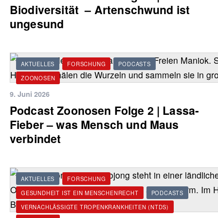
Biodiversität – Artenschwund ist
ungesund
AKTUELLES
FORSCHUNG
PODCASTS
ZOONOSEN
9. Juni 2026
Podcast Zoonosen Folge 2 | Lassa-
Fieber – was Mensch und Maus
verbindet
AKTUELLES
FORSCHUNG
GESUNDHEIT IST EIN MENSCHENRECHT
PODCASTS
VERNACHLÄSSIGTE TROPENKRANKHEITEN (NTDS)