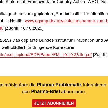
ki Statement. Framework for Country Action. WHO, Gen
ungnahme zum geplanten „Bundesinstitut für öffentlic
ublic Health.
www.dgsmp.de/news/stellungnahme-zum-bun
t/
[Zugriff: 16.10.2023]
) Das geplante Bundesinstitut für Prävention und Auf
welt plädiert für dringende Korrekturen.
min/user_upload/PDF/Paper/PM_10.10.23.fin.pdf
[Zugriff
gelmäßig über die
Pharma-Problematik
informieren 
den
Pharma-Brief
abonnieren.
JETZT ABONNIEREN