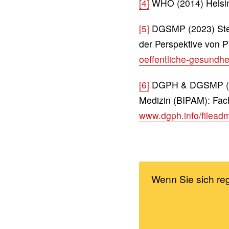
[4]
WHO (2014) Helsin
[5]
DGSMP (2023) Stell
der Perspektive von P
oeffentliche-gesundhei
[6]
DGPH & DGSMP (2023
Medizin (BIPAM): Fach
www.dgph.info/filead
Wenn Sie sich re