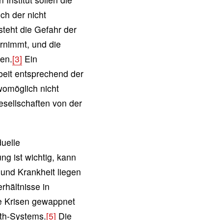
ch der nicht
teht die Gefahr der
hrnimmt, und die
ten.
[3]
Ein
beit entsprechend der
womöglich nicht
sellschaften von der
uelle
g ist wichtig, kann
 und Krankheit liegen
rhältnisse in
ge Krisen gewappnet
lth-Systems.
[5]
Die