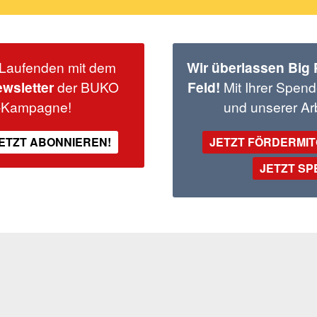
Laufenden mit dem
Wir überlassen Big
wsletter
der BUKO
Feld!
Mit Ihrer Spend
-Kampagne!
und unserer Arb
ETZT ABONNIEREN!
JETZT FÖRDERMI
JETZT S