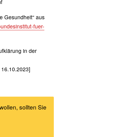
f
he Gesundheit“ aus
desinstitut-fuer-
klärung in der
: 16.10.2023]
wollen, sollten Sie