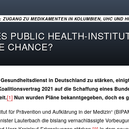
3: ZUGANG ZU MEDIKAMENTEN IN KOLUMBIEN, UHC UND H
 PUBLIC HEALTH-INSTITUT
E CHANCE?
Gesundheitsdienst in Deutschland zu stärken, einigt
oalitionsvertrag 2021 auf die Schaffung eines Bundes
it.
[1]
Nun wurden Pläne bekanntgegeben, doch es gib
tut für Prävention und Aufklärung in der Medizin“ (BIPAM
ister Lauterbach die bislang vernachlässigte Vorbeugu
d Herz-Kreislauf-Erkrankungen stärken.
[2]
In dem neuen 