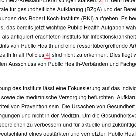
ale für gesundheitliche Aufklärung (BZgA) und der Berei
ungen des Robert Koch-Instituts (RKI) aufgehen. Es bes
, das bereits jetzt wichtige Public Health Aufgaben wa
ls antiquiert erachteten Instituts für Infektionskrankhei
is von Public Health und eine ressortübergreifende Ar
lth in all Policies
[4]
sind nicht zu erkennen. Dies liegt 
den Ausschluss von Public Health-Verbänden und Fachge
g des Instituts lässt eine Fokussierung auf das individ
sowie die medizinische Versorgung befürchten. Aufklärun
dteil von Prävention sein. Die Ursachen von Gesundheit
ngungen und nicht in der Medizin. Um die Gesundheitsve
bereichen zu verbessern und für aktuelle und zukünfti
 Deutschland eines gestärkten und vernetzten Public Hea