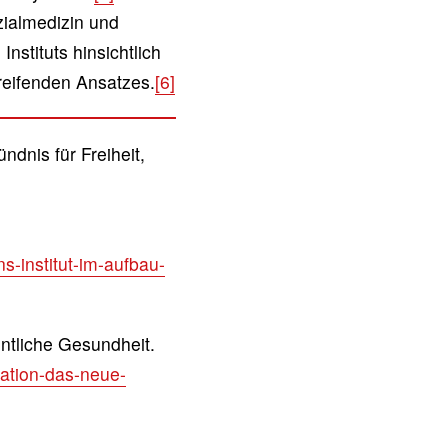
zialmedizin und
stituts hinsichtlich
reifenden Ansatzes.
[6]
nis für Freiheit,
-institut-im-aufbau-
ntliche Gesundheit.
ation-das-neue-