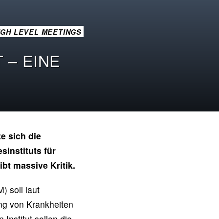
IGH LEVEL MEETINGS
 – EINE
e sich die
­instituts für
t massive Kritik.
) soll laut
ng von Krankheiten
Institut sollen die