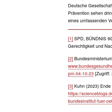
Deutsche Gesellschaft
Prävention sehen drin
eines umfassenden Ve
[1]
SPD, BÜNDNIS 90 /
Gerechtigkeit und Nach
[2]
Bundesministerium 
www.bundesgesundheit
pm-04-10-23
[Zugriff:
[3]
Kuhn (2023) Ende e
https://scienceblogs
bundesinstitut-fuer-oe