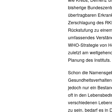
bisherige Bundeszentr
übertragbaren Erkrank
Zerschlagung des RKIs
Rückstufung zu einem a
umfassendes Verständn
WHO-Strategie von Hea
zuletzt am weitgehen
Planung des Instituts.
Schon die Namensgebun
Gesundheitsverhalten 
jedoch nur ein Bestan
oft in den Lebensbedi
verschiedenen Lebens
zu sein, bedarf es in