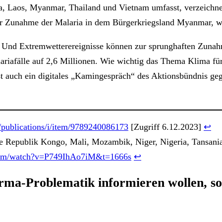
a, Laos, Myanmar, Thailand und Vietnam umfasst, verzeichn
 der Zunahme der Malaria in dem Bürgerkriegsland Myanmar, wo
 Und Extremwetterereignisse können zur sprunghaften Zunah
lariafälle auf 2,6 Millionen. Wie wichtig das Thema Klima f
gst auch ein digitales „Kamingespräch“ des Aktionsbündnis 
publications/i/item/9789240086173
[Zugriff 6.12.2023]
↩︎
e Republik Kongo, Mali, Mozambik, Niger, Nigeria, Tansan
com/watch?v=P749IhAo7iM&t=1666s
↩︎
rma-Problematik
informieren wollen, so