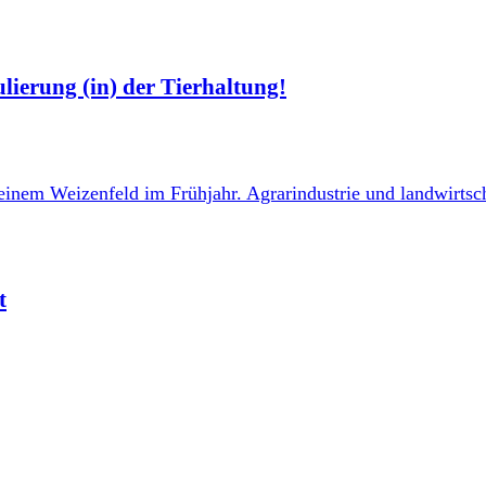
lierung (in) der Tierhaltung!
t