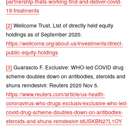
partnership-thats-working-find-and-deliver-covid-
19-treatments
[2]
Wellcome Trust. List of directly held equity
holdings as of September 2020.
https://wellcome.org/about-us/investments/direct-
public-equity-holdings
[3]
Guarascio F. Exclusive: WHO-led COVID drug
scheme doubles down on antibodies, steroids and
shuns remdesivir. Reuters 2020 Nov 5.
https://www.reuters.com/article/us-health-
coronavirus-who-drugs-exclusiv/exclusive-who-led-
covid-drug-scheme-doubles-down-on-antibodies-
steroids-and-shuns-remdesivir-idUSKBN27L1OY