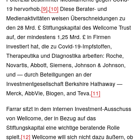
19 hervorhob.
[9]
,
[10]
Diese Berater- und
Medienaktivitäten weisen Überschneidungen zu
den 28 Mrd. £ Stiftungskapital des Wellcome Trust
auf, der mindestens 1,25 Mrd. £ in Firmen
investiert hat, die zu Covid-19-Impfstoffen,
Therapeutika und Diagnostika arbeiten: Roche,
Novartis, Abbott, Siemens, Johnson & Johnson,
und — durch Beteiligungen an der
Investmentgesellschaft Berkshire Hathaway —
Merck, AbbVie, Biogen, and Teva.
[11]
Farrar sitzt in dem internen Investment-Ausschuss
von Wellcome, der in Bezug auf das
Stiftungskapital eine wichtige beratende Rolle
spielt.
[12]
Wellcome will sich nicht dazu äußern, ob