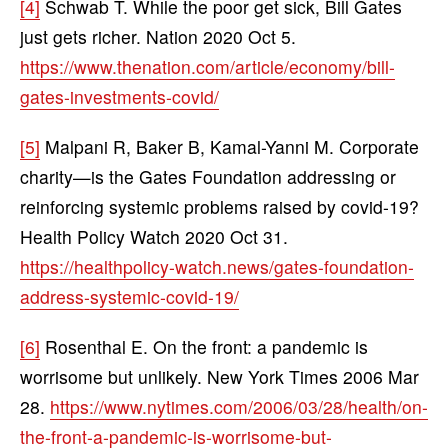
[4]
Schwab T. While the poor get sick, Bill Gates
just gets richer. Nation 2020 Oct 5.
https://www.thenation.com/article/economy/bill-
gates-investments-covid/
[5]
Malpani R, Baker B, Kamal-Yanni M. Corporate
charity—is the Gates Foundation addressing or
reinforcing systemic problems raised by covid-19?
Health Policy Watch 2020 Oct 31.
https://healthpolicy-watch.news/gates-foundation-
address-systemic-covid-19/
[6]
Rosenthal E. On the front: a pandemic is
worrisome but unlikely. New York Times 2006 Mar
28.
https://www.nytimes.com/2006/03/28/health/on-
the-front-a-pandemic-is-worrisome-but-