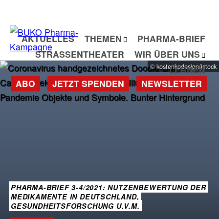
Zum
Inhalt
springen
AKTUELLES
THEMEN
PHARMA-BRIEF
STRASSENTHEATER
WIR ÜBER UNS
© kostenkodesign/istock
LERNEN
ABO
JETZT SPENDEN
NEWSLETTER
PHARMA-BRIEF 3-4/2021: NUTZENBEWERTUNG DER
MEDIKAMENTE IN DEUTSCHLAND,
GESUNDHEITSFORSCHUNG U.V.M.