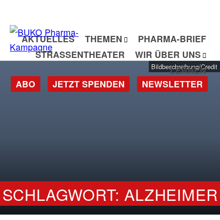
Zum
Inhalt
springen
AKTUELLES
THEMEN
PHARMA-BRIEF
STRASSENTHEATER
WIR ÜBER UNS
Bildbeschreibung/Credit
LERNEN
ABO
JETZT SPENDEN
NEWSLETTER
SCHLAGWORT: ALZHEIMER