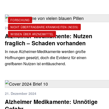
FORSCHUNG
NICHT ÜBERTRAGBARE KRANKHEITEN (NCDS)
21. Mai 2026
Alzheimer-Medikamente: Nutzen
WISSEN ÜBER ARZNEIMITTEL
fraglich – Schaden vorhanden
In neue Alzheimer-Medikamente werden große
Hoffnungen gesetzt, doch die Evidenz für einen
greifbaren Nutzen ist enttäuschend.
21. Dezember 2024
Alzheimer Medikamente: Unnötige
Gefahr